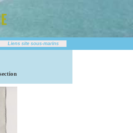
NE
Liens site sous-marins
section