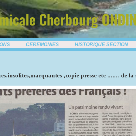
micale Cherbourg ONDI
IONS
CEREMONIES
HISTORIQUE SECTION
s,insolites,marquantes ,copie presse etc ....... de la 