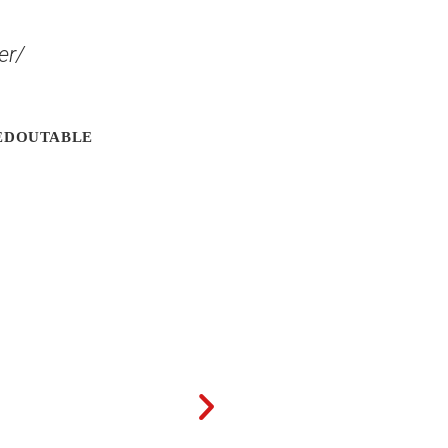
er/
le REDOUTABLE