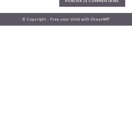
© Copyright - Free your mind with
OceanWP