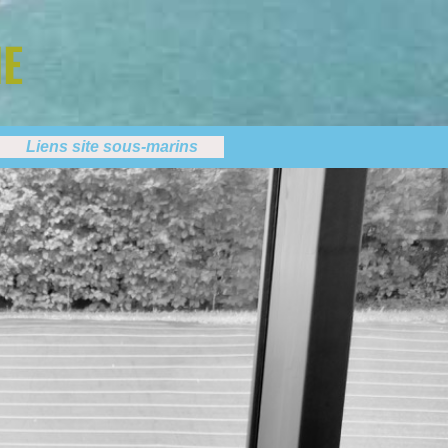
NE
Liens site sous-marins